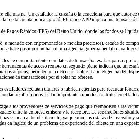
 ella misma. Un estafador la engaña o la coacciona para que autorice un
ular de la cuenta nunca aprobó. El fraude APP implica una transacción q
 de Pagos Rápidos (FPS) del Reino Unido, donde los fondos se liquida
ad, a menudo con criptomonedas o metales preciosos), estafas de compra
fador se hace pasar por un banco, una agencia gubernamental o una fuerza
ñales de comportamiento con datos de transacciones. Las pausas prolong
de herramientas de acceso remoto en segundo plano indican que un estafad
rarios atípicos, permiten una detección fiable. La inteligencia del dispo
ciones de transacciones por sí solas no ofrecen.
s estafadores reclutan titulares o fabrican cuentas para recaudar fondos, 
 puedan recibir fondos, es tan importante como los controles en el lado 
xige a los proveedores de servicios de pago que reembolsen a las víctim
guales entre la empresa emisora y la receptora. La separación es signific
linas es una cantidad suficiente, ya que muchas estafas de inversión y s
las en inglés) de un problema de experiencia del cliente en una exposic