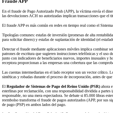
Fraude APP
En el fraude de Pago Autorizado Push (APP), la víctima envía el dinero
las devoluciones ACH no autorizadas implican transacciones que el tit
El fraude APP es más común en redes en tiempo real como el Sistema
Tipologías comunes: estafas de inversión (promesas de alta rentabilid
para solicitar dinero) y estafas de suplantación de identidad (el esta
Detectar el fraude mediante aplicaciones móviles implica combinar se
patrones de escritura que sugieren instrucciones telefónicas y el uso 
junto con indicadores de beneficiarios nuevos, importes inusuales y ho
receptora proporcionan a las empresas una cobertura que las comproba
Las cuentas intermediarias en el lado receptor son un vector crítico. Lo
sintéticas y robadas durante el proceso de incorporación, antes de que
El
Regulador de Sistemas de Pago del Reino Unido (PSR)
ahora e
esterlinas por reclamación, con una responsabilidad dividida a partes i
responsable, no una mera espectadora. Se debate si 85.000 libras ester
reembolso transforma el fraude de pagos autorizados (APP, por sus sig
de pago (PSP) en ambos lados del pago.