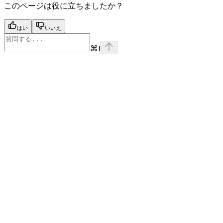
このページは役に立ちましたか？
はい
いいえ
⌘
I
Assistant
Responses
are
generated
using
AI
and
may
contain
mistakes.