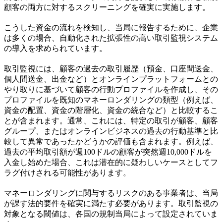
顧客の両方に対するスクリーニングを確実に実施します。
こうした資金の流れを検知し、当局に報告するために、企業
は多くの場合、自動化された拡張性の高い取引監視システム
の導入を求められています。
取引監視には、顧客の過去の取引履歴（預金、口座間送金、
個人間送金、出金など）とオンラインプラットフォームとの
やり取りに基づいて顧客の行動プロファイルを作成し、その
プロファイルを既知のマネーロンダリングの類型（例えば、
資金の配置、資金の階層化、資金の統合など）と比較するこ
とが含まれます。通常、これには、特定の取引が顧客、顧客
グループ、またはオンラインビジネスの過去の行動基準と比
較して異常であったかどうかの評価も含まれます。例えば、
過去の平均取引額が週100ドルの顧客が突然週10,000ドルを
入金し始めた場合、これは潜在的に疑わしいケースとしてフ
ラグ付けされる可能性があります。
マネーロンダリングに関与するリスクのある事業者は、当局
が課す法的要件を確実に満たす必要があります。取引監視の
対象となる閾値は、各国の規制当局によって設定されていま