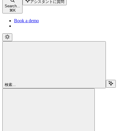
アシスタントに質問
Search...
⌘
K
Book a demo
検索...