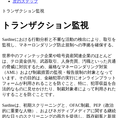
次のステップ
トランザクション監視
トランザクション監視
Sardineにおける行動分析と不審な活動の検出により、取引を
監視し、マネーロンダリング防止規制への準拠を確保する。
世界中のフィンテック企業や暗号資産関連企業のほとんど
は、テロ資金供与、武器取引、人身売買、汚職といった共通
の脅威に対抗するため、厳格なマネーロンダリング対策
（AML）および制裁措置の監視・報告規制の対象となって
います。その目的は、金融犯罪の実行にオンラインプラット
フォームが利用されることを防ぐこと、特に、犯罪収益を合
法的なものに見せかけたり、制裁対象者によって利用された
りすることを防ぐことです。
Sardineは、初期スクリーニングと、OFAC制裁、PEP（政治
的に重要な人物）、およびネガティブメディアに関する継続
的な日々のスクリーニングの両方を提供し、既存顧客と新規