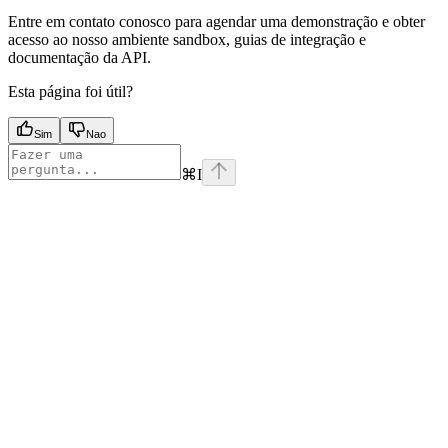
Entre em contato conosco para agendar uma demonstração e obter
acesso ao nosso ambiente sandbox, guias de integração e
documentação da API.
Esta página foi útil?
Sim
Nao
⌘
I
Assistant
Responses
are
generated
using
AI
and
may
contain
mistakes.