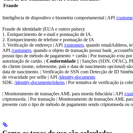
Fraude
Inteligência de dispositivo e biometria comportamental | API
/custome
Fraude de identidade (EUA e outros países):
1. Enriquecimento de e-mail e pontuação de IA.
2. Enriquecimento de telefone e pontuação de IA
3. Verificação de endereço | API
/customers
, quando emailAddress, tel
API
/customers
, quando o objeto de transação possui bank_accountNu
possui tipo de método de pagamento = cartão | Por transação e/ou por
autorização de cartão. |
Conformidade
|| | Sanções (SDN, OFAC), P
do cliente (nome, sobrenome, país e data de nascimento
opcional
) sã
data de nascimento. | Verificação de SSN com Detecção de ID Sintéti
de vivacidade por selfie | API
/identity-documents
SDK:
/identity-documents/tokens
| Por tentativa de verificação (a co
| Monitoramento de transações AML para moeda fiduciária | API
/cus
criptomoeda. | Por transação | Monitoramento de transações AML par
presente com o tipo de método de pagamento sendo criptomoeda ou o 