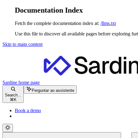
Documentation Index
Fetch the complete documentation index at:
/llms.txt
Use this file to discover all available pages before exploring fur
Skip to main content
Sardine
home page
Perguntar ao assistente
Search...
⌘
K
Book a demo