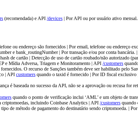
rs
(recomendada) e API
/devices
| Por API ou por usuário ativo mensal.
efone ou endereço são fornecidos | Por email, telefone ou endereço exc
mber e bank_routingNumber | Por transação e/ou por conta bancária. |
 hash de cartão | Detecção de uso de cartão roubado/não autorizado (pa
EP e Mídia Adversa, Triagem e Monitoramento | API
/customers
quando 
o fornecidos. O recurso de Sanções também deve ser habilitado pelo Sar
co | API
customers
quando o taxid é fornecido | Por ID fiscal exclusi
brança é baseada no sucesso da API, não se a aprovação ou recusa for re
tomers
quando o ponto de verificação inclui ‘AML’ e um objeto de tran
a criptomoedas, incluindo Coinbase Analytics | API
/customers
quando o
tipo de método de pagamento do destinatário sendo criptomoeda. | Por