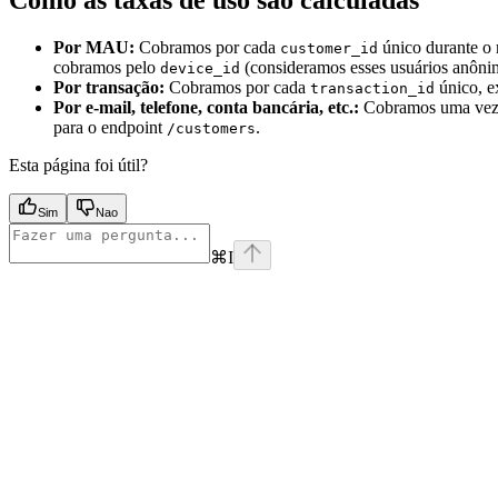
Como as taxas de uso são calculadas
Por MAU:
Cobramos por cada
único durante o 
customer_id
cobramos pelo
(consideramos esses usuários anôni
device_id
Por transação:
Cobramos por cada
único, e
transaction_id
Por e-mail, telefone, conta bancária, etc.:
Cobramos uma vez p
para o endpoint
.
/customers
Esta página foi útil?
Sim
Nao
⌘
I
Assistant
Responses
are
generated
using
AI
and