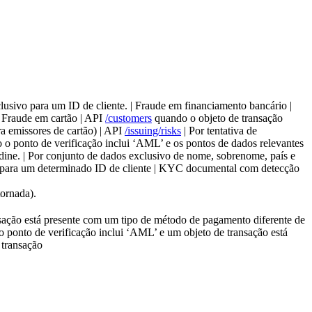
lusivo para um ID de cliente. | Fraude em financiamento bancário |
 Fraude em cartão | API
/customers
quando o objeto de transação
ra emissores de cartão) | API
/issuing/risks
| Por tentativa de
o ponto de verificação inclui ‘AML’ e os pontos de dados relevantes
dine. | Por conjunto de dados exclusivo de nome, sobrenome, país e
vo para um determinado ID de cliente | KYC documental com detecção
tornada).
sação está presente com um tipo de método de pagamento diferente de
 ponto de verificação inclui ‘AML’ e um objeto de transação está
 transação