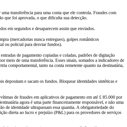
 uma transferência para uma conta que ele controla. Fraudes com
 que foi aprovada, o que dificulta sua detecção.
ados em segundos e desaparecem assim que enviados.
ompra (mercadorias nunca entregues), golpes românticos
l ou policial para desviar fundos).
 entradas de pagamento copiadas e coladas, padrões de digitação
or meio de uma transferência. Esses sinais, somados a indicadores de
tria comportamental, tanto na conta remetente quanto na destinatária,
pois depositam e sacam os fundos. Bloquear identidades sintéticas e
vítimas de fraudes em aplicativos de pagamento em até £ 85.000 por
 destinatária agora é uma parte financeiramente responsável, e não uma
ção de identidade ultrapassam essa quantia. A obrigatoriedade do
ção direta ao lucro e prejuízo (P&L) para os provedores de serviços