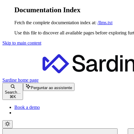
Documentation Index
Fetch the complete documentation index at:
/llms.txt
Use this file to discover all available pages before exploring fur
Skip to main content
Sardine
home page
Perguntar ao assistente
Search...
⌘
K
Book a demo