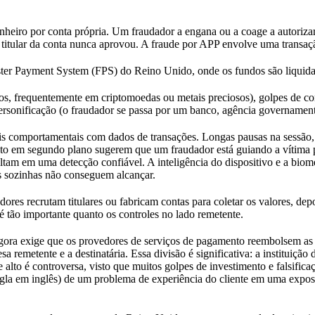
heiro por conta própria. Um fraudador a engana ou a coage a autorizar
itular da conta nunca aprovou. A fraude por APP envolve uma transação
ter Payment System (FPS) do Reino Unido, onde os fundos são liquid
nos, frequentemente em criptomoedas ou metais preciosos), golpes de c
personificação (o fraudador se passa por um banco, agência governamenta
ais comportamentais com dados de transações. Longas pausas na sessão,
oto em segundo plano sugerem que um fraudador está guiando a vítima p
tam em uma detecção confiável. A inteligência do dispositivo e a biome
s sozinhas não conseguem alcançar.
adores recrutam titulares ou fabricam contas para coletar os valores, de
 tão importante quanto os controles no lado remetente.
ora exige que os provedores de serviços de pagamento reembolsem as 
 remetente e a destinatária. Essa divisão é significativa: a instituição
alto é controversa, visto que muitos golpes de investimento e falsifica
gla em inglês) de um problema de experiência do cliente em uma exposi