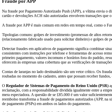
Fraude por APP
Na fraude por Pagamento Autorizado Push (APP), a vítima envia o din
cartão e devoluções ACH não autorizadas envolvem transações que o t
A fraude por APP é mais comum em redes em tempo real, como o Fas
Tipologias comuns: golpes de investimento (promessas de altos retor
(relacionamento fabricado usado para solicitar dinheiro) e golpes de 
Detectar fraudes em aplicativos de pagamento significa combinar sin
consistentes com instruções por telefone e ferramentas de acesso rem
primeiro pagamento, valores incomuns e horários fora do padrão, resul
oferecem às empresas uma cobertura que as verificações de transaçõe
Contas de laranjas no lado destinatário são um vetor crítico. Os fraud
roubadas no momento do cadastro, antes que possam receber fundos, é
O
Regulador de Sistemas de Pagamento do Reino Unido (PSR)
ag
reclamação, com a responsabilidade dividida igualmente entre a empresa
mera espectadora. A questão de se £85.000 é um valor suficientemente 
reembolso transforma a fraude de pagamentos autorizados (APP, na si
de pagamento (PSPs) em ambos os lados do pagamento.