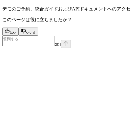
デモのご予約、統合ガイドおよびAPIドキュメントへのアク
このページは役に立ちましたか？
はい
いいえ
⌘
I
Assistant
Responses
are
generated
using
AI
and
may
contain
mistakes.