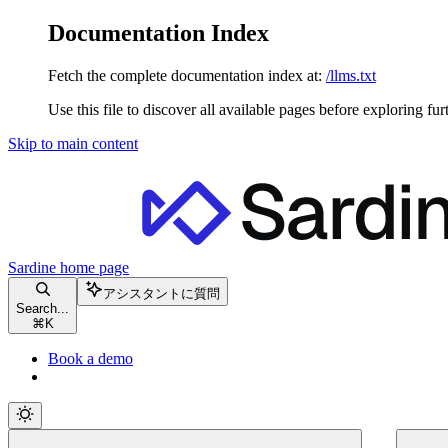
Documentation Index
Fetch the complete documentation index at:
/llms.txt
Use this file to discover all available pages before exploring fur
Skip to main content
Sardine
home page
アシスタントに質問
Search...
⌘
K
Book a demo