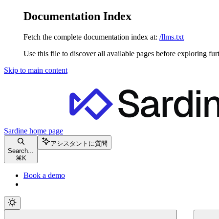
Documentation Index
Fetch the complete documentation index at:
/llms.txt
Use this file to discover all available pages before exploring fur
Skip to main content
Sardine
home page
アシスタントに質問
Search...
⌘
K
Book a demo