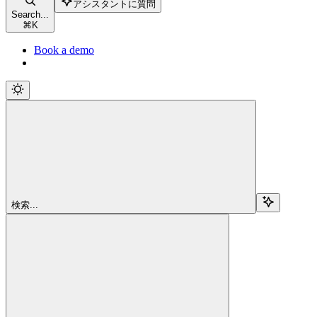
アシスタントに質問
Search...
⌘
K
Book a demo
検索...