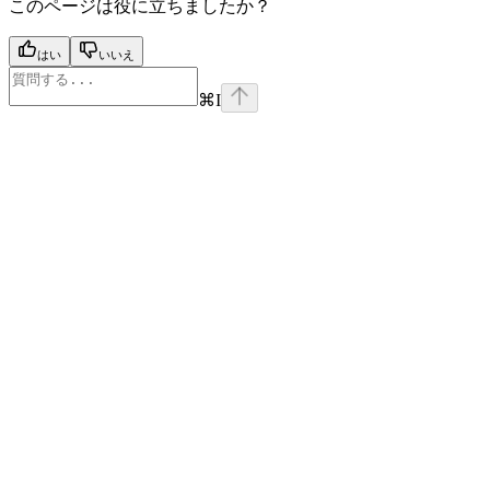
このページは役に立ちましたか？
はい
いいえ
⌘
I
Assistant
Responses
are
generated
using
AI
and
may
contain
mistakes.